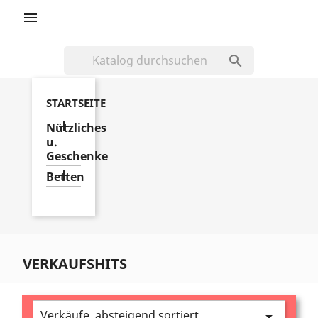


STARTSEITE

Nützliches
u.
Geschenke

Betten
VERKAUFSHITS
Verkäufe, absteigend sortiert
